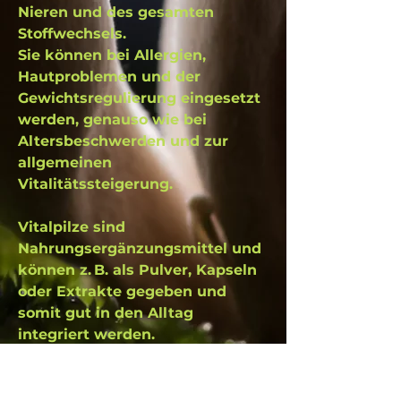
Nieren und des gesamten
Stoffwechsels.
Sie können bei Allergien,
Hautproblemen und der
Gewichtsregulierung eingesetzt
werden, genauso wie bei
Altersbeschwerden und zur
allgemeinen
Vitalitätssteigerung.
Vitalpilze sind
Nahrungsergänzungsmittel und
können z. B. als Pulver, Kapseln
oder Extrakte gegeben und
somit gut in den Alltag
integriert werden.
Die Wissenschaft hat schon seit
längerem Interesse an der