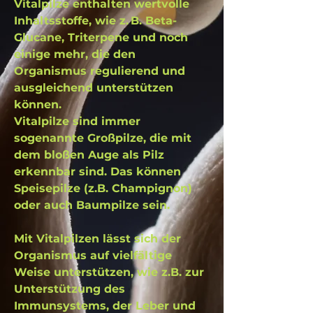
Vitalpilze enthalten wertvolle
Inhaltsstoffe, wie z. B. Beta-
Glucane, Triterpene und noch
einige mehr, die den
Organismus regulierend und
ausgleichend unterstützen
können.
Vitalpilze sind immer
sogenannte Großpilze, die mit
dem bloßen Auge als Pilz
erkennbar sind. Das können
Speisepilze (z.B. Champignon)
oder auch Baumpilze sein.
Mit Vitalpilzen lässt sich der
Organismus auf vielfältige
Weise unterstützen, wie z.B. zur
Unterstützung des
Immunsystems, der Leber und