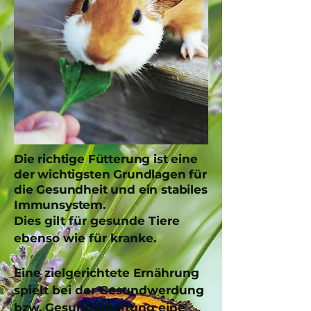
Die richtige Fütterung ist eine
der wichtigsten Grundlagen für
die Gesundheit und ein stabiles
Immunsystem.
Dies gilt für gesunde Tiere
ebenso wie für kranke.
Eine zielgerichtete Ernährung
spielt bei der Gesundwerdung
bzw. Gesunderhaltung eine