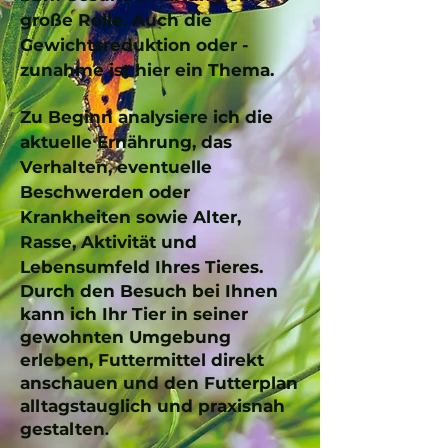
große Rolle. Auch die
Gewichtsreduktion oder -
zunahme ist hier ein Thema.
Zu Beginn analysiere ich die
aktuelle Ernährung, das
Verhalten, eventuelle
Beschwerden oder
Krankheiten sowie Alter,
Rasse, Aktivität und
Lebensumfeld Ihres Tieres.
Durch den Besuch bei Ihnen
kann ich Ihr Tier in seiner
gewohnten Umgebung
erleben, Futtermittel direkt
anschauen und den Futterplan
alltagstauglich und praxisnah
gestalten
.