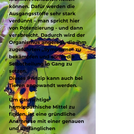
können. Dafür werden die
Ausgangsstoffe sehr stark
verdünnt – man spricht hier
von Potenzierung - und dann
verabreicht. Dadurch wird der
Organismus angeregt, die ihm
zugeführten „Symptome“ zu
bekämpfen und somit die
Selbstheilung in Gang zu
setzen.
Dieses Prinzip kann auch bei
Tieren angewandt werden.
Um das richtige
homöopathische Mittel zu
finden, ist eine gründliche
Anamnese mit einer genauen
und umfänglichen