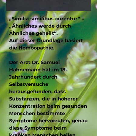
„Similia similibus curentur“ =
„Ähnliches werde durch
Ähnliches geheilt“.
Auf dieser Grundlage basiert
die Homöopathie.
Der Arzt Dr. Samuel
Hahnemann hat im 18.
Jahrhundert durch
Selbstversuche
herausgefunden, dass
Substanzen, die in höherer
Konzentration beim gesunden
Menschen bestimmte
Symptome hervorrufen, genau
diese Symptome beim
kranken Menschen heilen