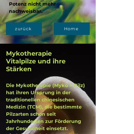
Potenz nicht mehr
nachweisbar.
zurück
Home
Mykotherapie
Vitalpilze und ihre
Stärken
Die Mykotherapie (Myko = Pilz)
hat ihren Ursprung in der
traditionellen chinesischen
Medizin (TCM), die bestimmte
Pilzarten schon seit
Jahrhunderten zur Förderung
der Gesundheit einsetzt.