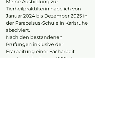
Meine Ausbildung zur
Tierheilpraktikerin habe ich von
Januar 2024 bis Dezember 2025 in
der Paracelsus-Schule in Karlsruhe
absolviert.
Nach den bestandenen
Prüfungen inklusive der
Erarbeitung einer Facharbeit
wurde mir im Januar 2026 das
Zertifikat zur geprüften
Tierheilpraktikerin VDT verliehen.
Bereits während der Ausbildung
habe ich zusätzliche
Fortbildungen besucht, um meine
Kenntnisse zu vertiefen und mein
Wissen noch zu erweitern.
Auch heute noch bilde ich mich
laufend weiter.